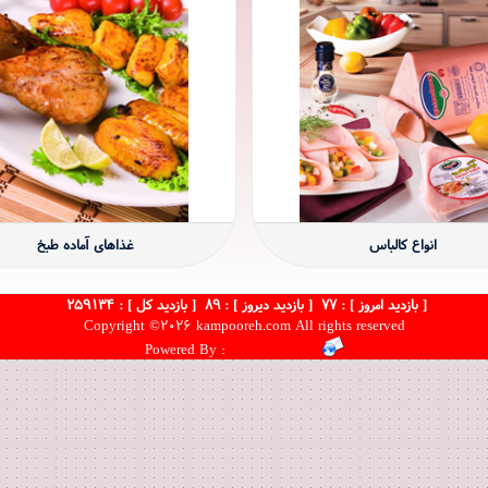
انواع کالباس
غذاهای آماده طبخ
[ بازدید امروز ] :
77
[ بازدید دیروز ] :
89
[ بازدید کل ] :
259134
Copyright ©2026 kampooreh.com All rights reserved
Mahyanet.com
Powered By :