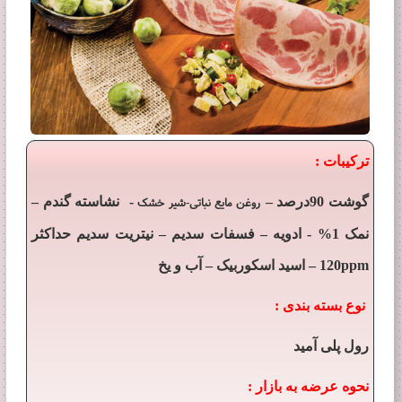
ترکیبات :
–
-
–
گوشت 90درصد
روغن مایع نباتی-شیر خشک
نشاسته گندم
–
–
نمک 1% - ادویه
فسفات سدیم
نیتریت سدیم حداکثر
–
–
120ppm
اسید اسکوربیک
آب و یخ
نوع بسته بندی :
رول پلی آمید
نحوه عرضه به بازار :