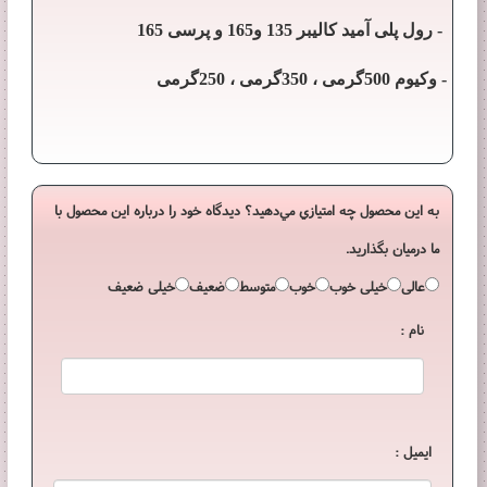
- رول پلی آمید کالیبر 135 و165 و پرسی 165
- وکیوم 500گرمی ، 350گرمی ، 250گرمی
به اين محصول چه امتيازي مي‌دهيد؟ ديدگاه خود را درباره اين محصول با
ما درميان بگذاريد.
عالی
خیلی خوب
خوب
متوسط
ضعیف
خیلی ضعیف
نام :
ایمیل :