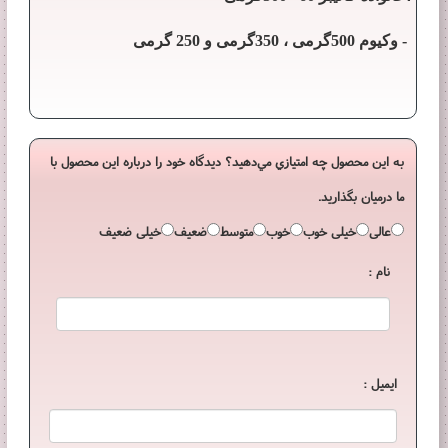
- وکیوم 500گرمی ، 350گرمی و 250 گرمی
به اين محصول چه امتيازي مي‌دهيد؟ ديدگاه خود را درباره اين محصول با
ما درميان بگذاريد.
عالی
خیلی خوب
خوب
متوسط
ضعیف
خیلی ضعیف
نام :
ایمیل :