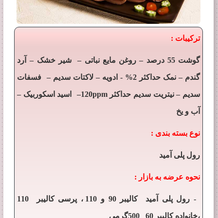
ترکیبات :
–
–
–
گوشت 55 درصد
روغن مایع نباتی
شیر خشک
آرد
–
–
–
گندم
نمک حداکثر 2% - ادویه
لاکتات سدیم
فسفات
–
–
–
سدیم
نیتریت سدیم حداکثر 120ppm
اسید اسکوربیک
آب و یخ
نوع بسته بندی :
رول پلی آمید
نحوه عرضه به بازار :
- رول پلی آمید کالیبر 90 و 110 ، پرسی کالیبر 110
،خانواده کالیبر 60 500گرمی