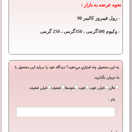
نحوه عرضه به بازار :
- رول فیبروز کالیبر 90
- وکیوم 500گرمی ، 350گرمی ، 250 گرمی
به اين محصول چه امتيازي مي‌دهيد؟ ديدگاه خود را درباره اين محصول با
ما درميان بگذاريد.
عالی
خیلی خوب
خوب
متوسط
ضعیف
خیلی ضعیف
نام :