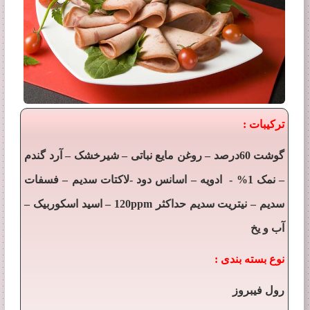
ترکیبات :
–
–
–
گوشت 60درصد
روغن مایع نباتی
شیرخشک
آرد گندم
–
–
–
نمک 1% - ادویه
اسانس دود -لاکتات سدیم
فسفات
–
–
–
سدیم
نیتریت سدیم حداکثر 120ppm
اسید اسکوربیک
آب و یخ
نوع بسته بندی :
رول فیبروز