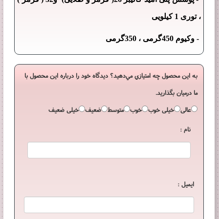
، توری 1 کیلویی
- وکیوم 450گرمی ، 350گرمی
به اين محصول چه امتيازي مي‌دهيد؟ ديدگاه خود را درباره اين محصول با
ما درميان بگذاريد.
عالی
خیلی خوب
خوب
متوسط
ضعیف
خیلی ضعیف
نام :
ایمیل :