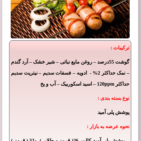
ترکیبات :
–
–
–
گوشت 55درصد
روغن مایع نباتی
شیر خشک
آرد گندم
–
–
–
نمک حداکثر 2% - ادویه
فسفات سدیم
نیتریت سدیم
–
–
حداکثر 120ppm
اسید اسکوربیک
آب و یخ
نوع بسته بندی :
پوشش پلی آمید
نحوه عرضه به بازار :
- پوشش پلی آمید کالیبر 26( قرمز و طلایی) و32 ( قرمز )