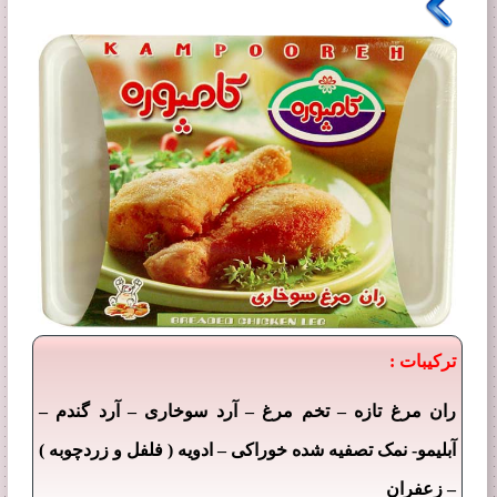
ترکیبات :
–
–
–
–
ران مرغ تازه
تخم مرغ
آرد سوخاری
آرد گندم
–
آبلیمو- نمک تصفیه شده خوراکی
ادویه ( فلفل و زردچوبه )
–
زعفران